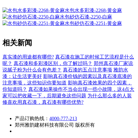
水包水多彩漆-2268-黄金麻
水包砂仿石漆-2250-白麻
水包砂仿石漆-2251-黄金麻
相关新闻
真实漆的用途都有哪些?
真石漆在施工的时候工艺流程是什么
呢？
真石漆和多彩漆区别，你了解过吗？
郑州真石漆厂家说
说腻子粉为什么会有色差？
真石漆的五点注意事项
雅韵水
漆：让生活更美好
影响真石漆价钱的因素以及真石漆底漆的
注意事项，这些知识你要知道
影响真石漆效果的四个因素，
你知道吗？
真石漆如果操作不当会出现一些小故障，这4点大
家可以把收藏一下，后期避免这些问题
为什么那么多的人装
修喜欢用真石漆，真石漆有哪些优势?
产品订购热线：
4000-777-213
郑州雅韵建材科技有限公司 版权所有