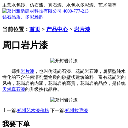
主营水包砂、仿石漆、真石漆、水包水多彩漆、艺术漆等
4000-777-213
钻石品质、多彩雅韵
当前位置：
首页
>
产品中心
>
岩片漆
周口岩片漆
郑州
岩片漆
，也叫仿花岗石漆、花岗岩石漆，属新型纯水
性化的不含任何溶剂型物质的砂壁状建筑涂料，富有花岗岩的
风格，花岗岩的内涵，花岗岩的高贵，花岗岩的品位，是传统
天然真石漆
的升级换代品种。
上一篇:
郑州艺术漆价格
下一篇:
郑州拉毛漆
我要下单