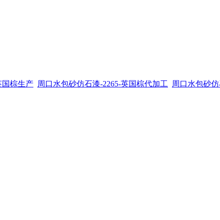
-英国棕生产
周口水包砂仿石漆-2265-英国棕代加工
周口水包砂仿石