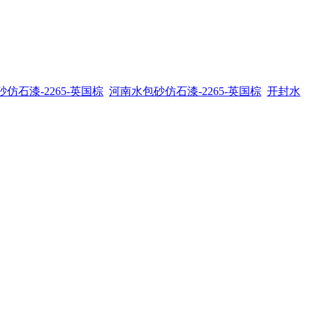
仿石漆-2265-英国棕
河南水包砂仿石漆-2265-英国棕
开封水