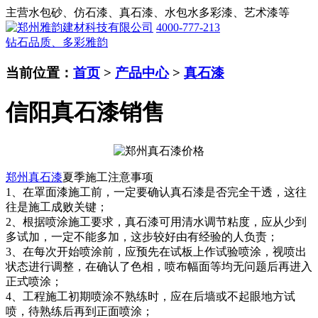
主营水包砂、仿石漆、真石漆、水包水多彩漆、艺术漆等
4000-777-213
钻石品质、多彩雅韵
当前位置：
首页
>
产品中心
>
真石漆
信阳真石漆销售
郑州真石漆
夏季施工注意事项
1、在罩面漆施工前，一定要确认真石漆是否完全干透，这往
往是施工成败关键；
2、根据喷涂施工要求，真石漆可用清水调节粘度，应从少到
多试加，一定不能多加，这步较好由有经验的人负责；
3、在每次开始喷涂前，应预先在试板上作试验喷涂，视喷出
状态进行调整，在确认了色相，喷布幅面等均无问题后再进入
正式喷涂；
4、工程施工初期喷涂不熟练时，应在后墙或不起眼地方试
喷，待熟练后再到正面喷涂；