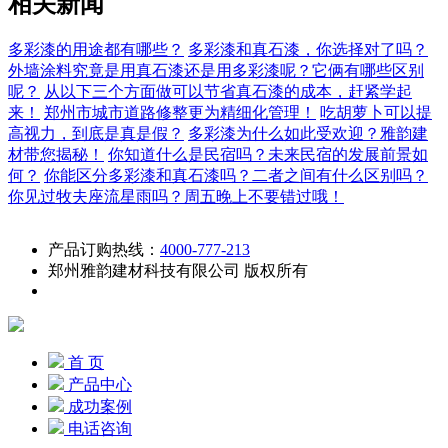
相关新闻
多彩漆的用途都有哪些？
多彩漆和真石漆，你选择对了吗？
外墙涂料究竟是用真石漆还是用多彩漆呢？它俩有哪些区别
呢？
从以下三个方面做可以节省真石漆的成本，赶紧学起
来！
郑州市城市道路修整更为精细化管理！
吃胡萝卜可以提
高视力，到底是真是假？
多彩漆为什么如此受欢迎？雅韵建
材带您揭秘！
你知道什么是民宿吗？未来民宿的发展前景如
何？
你能区分多彩漆和真石漆吗？二者之间有什么区别吗？
你见过牧夫座流星雨吗？周五晚上不要错过哦！
产品订购热线：
4000-777-213
郑州雅韵建材科技有限公司 版权所有
首 页
产品中心
成功案例
电话咨询