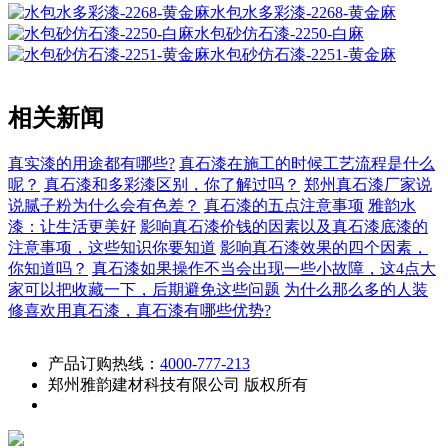
水包水多彩漆-2268-黄金麻
水包砂仿石漆-2250-白麻
水包砂仿石漆-2251-黄金麻
相关新闻
真实漆的用途都有哪些?
真石漆在施工的时候工艺流程是什么
呢？
真石漆和多彩漆区别，你了解过吗？
郑州真石漆厂家说
说腻子粉为什么会有色差？
真石漆的五点注意事项
雅韵水
漆：让生活更美好
影响真石漆价钱的因素以及真石漆底漆的
注意事项，这些知识你要知道
影响真石漆效果的四个因素，
你知道吗？
真石漆如果操作不当会出现一些小故障，这4点大
家可以把收藏一下，后期避免这些问题
为什么那么多的人装
修喜欢用真石漆，真石漆有哪些优势?
产品订购热线：
4000-777-213
郑州雅韵建材科技有限公司 版权所有