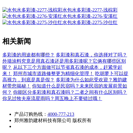
水包水多彩漆-2277-浅棕彩
水包水多彩漆-2276-安溪红
水包水多彩漆-2275-沙仕红
相关新闻
多彩漆的用途都有哪些？
多彩漆和真石漆，你选择对了吗？
外墙涂料究竟是用真石漆还是用多彩漆呢？它俩有哪些区别
呢？
从以下三个方面做可以节省真石漆的成本，赶紧学起
来！
郑州市城市道路修整更为精细化管理！
吃胡萝卜可以提
高视力，到底是真是假？
多彩漆为什么如此受欢迎？雅韵建
材带您揭秘！
你知道什么是民宿吗？未来民宿的发展前景如
何？
你能区分多彩漆和真石漆吗？二者之间有什么区别吗？
你见过牧夫座流星雨吗？周五晚上不要错过哦！
产品订购热线：
4000-777-213
郑州雅韵建材科技有限公司 版权所有